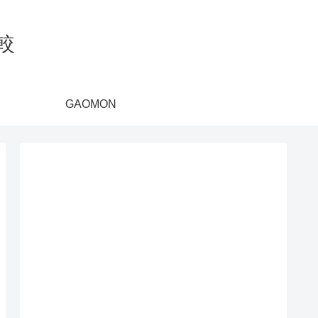
較
GAOMON