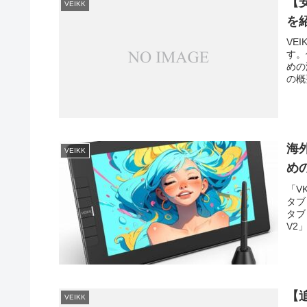
【安
VEIKK
を
VE
す。
めの
の概要
海
VEIKK
めの
「V
タブ
タブ
V2」
【
VEIKK