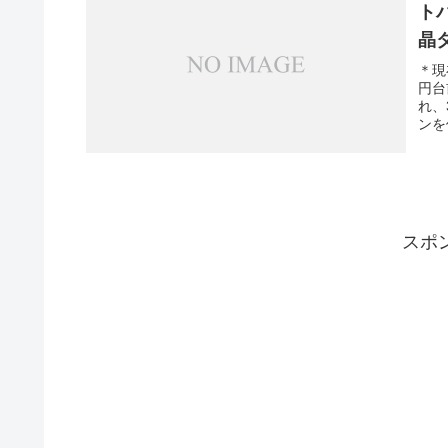
トパ
晶
＊現
円台
れ、
ンを
スポ