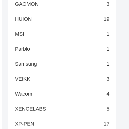
GAOMON
3
HUION
19
MSI
1
Parblo
1
Samsung
1
VEIKK
3
Wacom
4
XENCELABS
5
XP-PEN
17