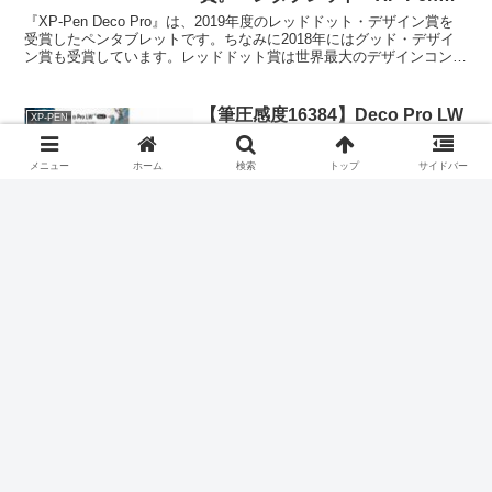
Deco Pro』とは
『XP-Pen Deco Pro』は、2019年度のレッドドット・デザイン賞を
受賞したペンタブレットです。ちなみに2018年にはグッド・デザイ
ン賞も受賞しています。レッドドット賞は世界最大のデザインコンテ
ストの一つで、60年以上続く国際的に...
【筆圧感度16384】Deco Pro LW
XP-PEN
のレビュー
Deco Pro LWは、筆圧感度16384レベルと
メニュー
ホーム
検索
トップ
サイドバー
いう世界初の数字を達成しているペンタ
ブレットです。従来の最高筆圧感度は
8192だったので、その2倍となっており、
非常に優れたパフォーマンスのタブレッ
トです。Deco Pro LWの概要メー...
３万円台で買える15.6型液晶ペン
XP-PEN
タブレット、XP-
Pen「Artist15.6」
XP-Penが15.6型液晶ペンタブレット
「XP-Pen「Artist15.6」」を新しく発売
しました。XP-Penは低価格の液晶タブレ
ットの会社ではとても有名です。そこ
で、簡単にXP-Pen「Artist15.6」の紹介
をします。*内容は...
ついにXP-Penからタッチ機能付
XP-PEN
きの4K液晶タブレットが登場。
「Artist Pro 16TP」の価格や性能
などを紹介
4Kの液晶タブレットはワコムが有名です