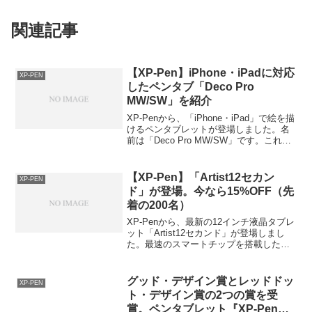
関連記事
【XP-Pen】iPhone・iPadに対応
XP-PEN
したペンタブ「Deco Pro
MW/SW」を紹介
XP-Penから、「iPhone・iPad」で絵を描
けるペンタブレットが登場しました。名
前は「Deco Pro MW/SW」です。これま
でAndroidに対応したものはいくつかあり
ましたが、iPhone・iPad対応のものは珍
しいです。iP...
【XP-Pen】「Artist12セカン
XP-PEN
ド」が登場。今なら15%OFF（先
着の200名）
XP-Penから、最新の12インチ液晶タブレ
ット「Artist12セカンド」が登場しまし
た。最速のスマートチップを搭載した最
新モデルで、高性能で低価格のコスパの
高いタブレットです。今なら先着の200名
は15%OFFで購入できます。特に、初
グッド・デザイン賞とレッドドッ
XP-PEN
心...
ト・デザイン賞の2つの賞を受
賞。ペンタブレット『XP-Pen