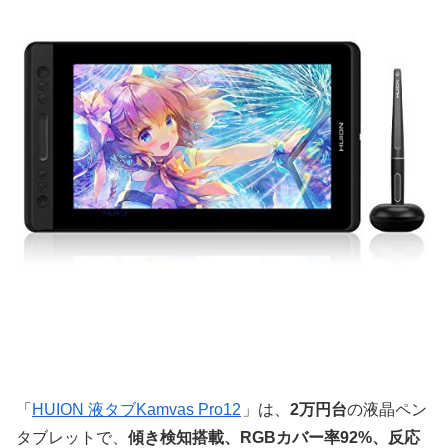
「
HUION 液タブKamvas Pro12
」は、
2万円台
の液晶ペン
タブレットで、
傾き検知搭載、RGBカバー率92%、反応