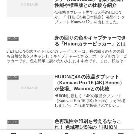
性能や標準版との比較を紹介
低価格タブレット界では大手のHUION
が、「【HUION初日本限定】液晶ペンタ
ブレット Kamvas12」を出しました。既
に出ている「Kamvas12」がパワーアッ
プした日本限定のバージョンです。そこ
で、この日本限定の液晶ペンタブを紹介
身の回りの色をキャプチャーでき
HUION
しま...
る「Huionカラーピッカー」とは
via:HUION公式サイトHuionカラーピッカーは、身の回りのものの最
も自然な色をスキャンしてキャプチャ―できる、ポータブルカラーピ
ッカーです。色を簡単に調べたい人におすすめです。また、私もそう
なのですが、色が客観的な数値になってわかる...
HUIONに4Kの液晶タブレット
HUION
（Kamvas Pro 16 (4K) Series）
が登場。Wacomとの比較
HUIONに新しく「4Kの液晶タブレット
（Kamvas Pro 16 (4K) Series）」が登場
しました。これまで販売されていた
Kamvas Pro 16の4Kバージョンです。解
像度が3840 × 2160と大幅に向上している
のが特長...
色再現性や印刷を考えるならこ
HUION
れ！ 色域率145%の「HUION
Kamvas Pro16 Premium」のレ